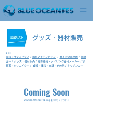
グッズ・器材販売
​>>>
国内アクティビティ
/
海外アクティビティ
/
ガイド会写真展
/
指導
団体
/ グッズ・器材販売 /
撮影機材・ダイビング器材メーカー
/
写
真家・クリエイター
/
環境・保険・出版・その他
/
キッチンカー
Coming Soon
2025年度出展社発表をお待ちください