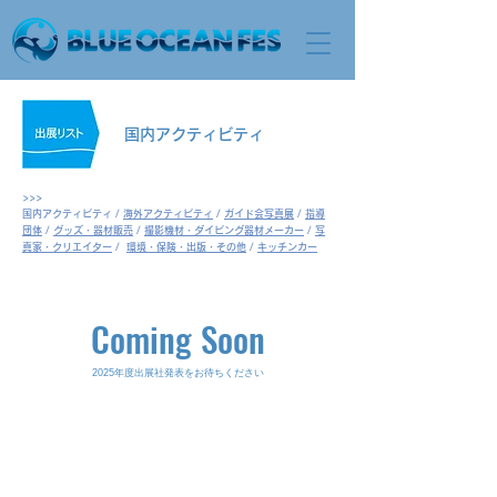
国内アクティビティ
>>>
国内アクティビティ /
海外アクティビティ
/
ガイド会写真展
/
指導
団体
/
グッズ・器材販売
/
撮影機材・ダイビング器材メーカー
/
写
真家・クリエイター
/
環境・保険・出版・その他
/
キッチンカー
Coming Soon
2025年度出展社発表をお待ちください