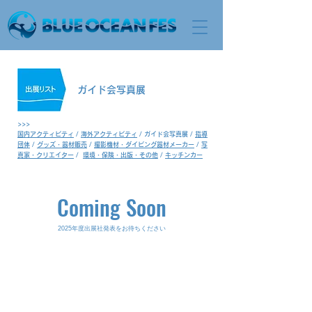
ガイド会写真展
​>>>
国内アクティビティ
/
海外アクティビティ
/ ガイド会写真展 /
指導
団体
/
グッズ・器材販売
/
撮影機材・ダイビング器材メーカー
/
写
真家・クリエイター
/
環境・保険・出版・その他
/
キッチンカー
Coming Soon
2025年度出展社発表をお待ちください