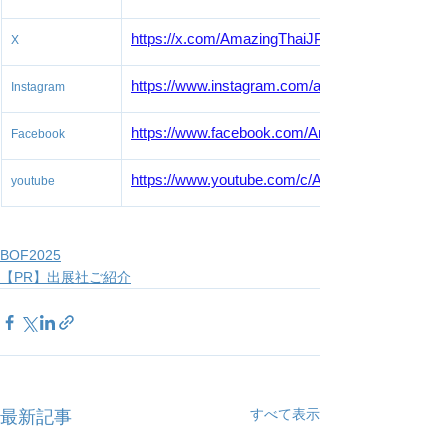
https://x.com/AmazingThaiJP
X
https://www.instagram.com/amazingthailandjp/
Instagram
https://www.facebook.com/AmazingThailandJP/
Facebook
https://www.youtube.com/c/AmazingThailandJP
youtube
BOF2025
【PR】出展社ご紹介
すべて表示
最新記事